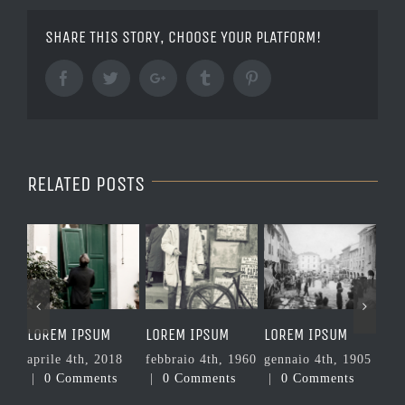
SHARE THIS STORY, CHOOSE YOUR PLATFORM!
Facebook
Twitter
Google+
Tumblr
Pinterest
RELATED POSTS
LOREM IPSUM
LOREM IPSUM
LOREM IPSUM
LORE
aprile 4th, 2018
febbraio 4th, 1960
gennaio 4th, 1905
lugli
|
0 Comments
|
0 Comments
|
0 Comments
|
0 